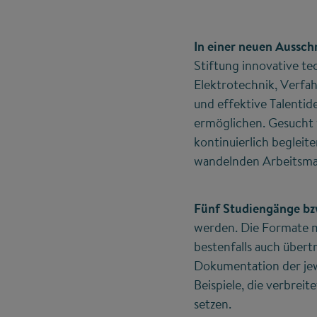
In einer neuen Aussc
Stiftung innovative t
Elektrotechnik, Verfah
und effektive Talentid
ermöglichen. Gesucht
kontinuierlich begleit
wandelnden Arbeitsmar
Fünf Studiengänge bz
werden. Die Formate mü
bestenfalls auch übert
Dokumentation der jewe
Beispiele, die verbrei
setzen.