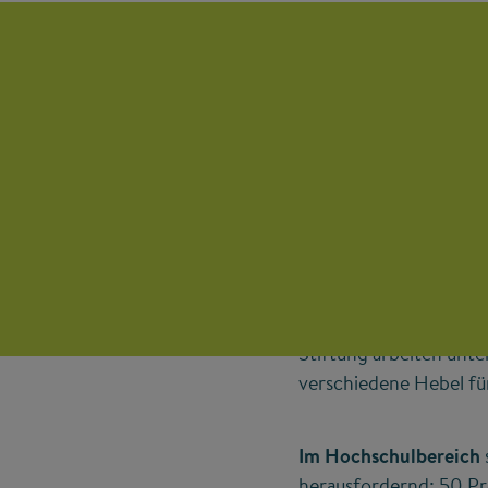
Eine Initiative d
disziplinenüber
Knapp 148.000 MINT-
vielfältig – ebenso wi
Stiftung arbeiten unte
verschiedene Hebel für
Im Hochschulbereich
herausfordernd: 50 Pr