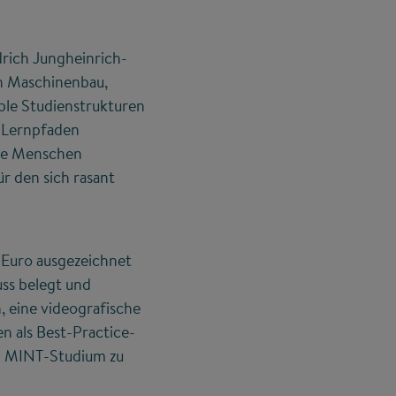
drich Jungheinrich-
in Maschinenbau,
ible Studienstrukturen
n Lernpfaden
ge Menschen
r den sich rasant
 Euro ausgezeichnet
uss belegt und
, eine videografische
n als Best-Practice-
im MINT-Studium zu