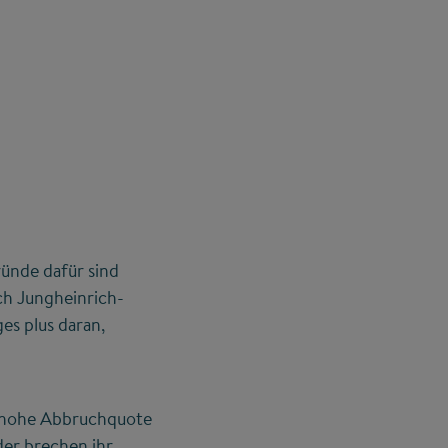
ünde dafür sind
ich Jungheinrich-
es plus daran,
e hohe Abbruchquote
er brechen ihr