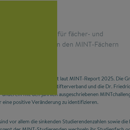
es Stifterverbandes für fächer- und
greifendes Denken in den MINT-Fächern
Fachkräfte fehlen
derzeit laut MINT-Report 2025. Die Gr
e die Lösungsansätze. Der Stifterverband und die Dr. Friedr
r anderem mit den jährlich ausgeschriebenen MINTchalleng
 eine positive Veränderung zu identifizieren.
sind vor allem die sinkenden Studierendenzahlen sowie di
ozent der MINT-Studierenden wechseln ihr Studienfach od