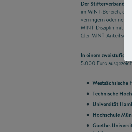
Der Stifterverband un
im MINT-Bereich, die
verringern oder neue Z
MINT-Disziplin mit mi
(der MINT-Anteil sollt
In einem zweistufigen
5.000 Euro ausgezeic
Westsächsische 
Technische Hoch
Universität Ham
Hochschule Mün
Goethe-Universi