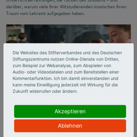
darüber, warum viele ihrer Mitstudierenden inzwischen ihren
Traum vom Lehramt aufgegeben haben.
Die Websites des Stifterverbandes und des Deutschen
Stiftungszentrums nutzen Online-Dienste von Dritten,
zum Beispiel zur Webanalyse, zum Abspielen von
Audio- oder Videodateien und zum Bereitstellen einer
Kommentarfunktion. Ich bin damit einverstanden und
©
kann meine Einwilligung jederzeit mit Wirkung für die
Zukunft widerrufen oder ändern.
ZUKUNFTSMISSION BILDUNG
LEHRERMANGEL
Akzeptieren
„Wir haben Schule
Ablehnen
jahrzehntelang analog