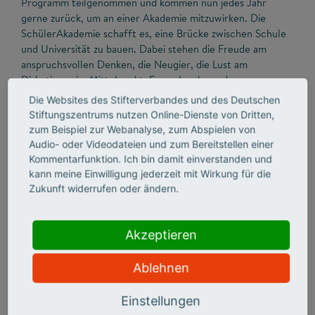
Programm teilgenommen und kommen nun jedes Jahr
gerne zurück, um an einer Akademie mitzuwirken. Die
SchülerAkademie schafft es, eine Brücke zwischen Schule
und Universität zu bauen. Dabei stehen die Freude am
anspruchsvollen Denken, die Neugier, die Lust am
Diskutieren im Mittelpunkt. Formelpauken oder
Frontalunterricht stehen bei den Akademien nicht im
Die Websites des Stifterverbandes und des Deutschen
Fokus. Freundschaften, die bei der DSA entstehen, reichen
Stiftungszentrums nutzen Online-Dienste von Dritten,
oft weit über die Sommerferien hinaus.
zum Beispiel zur Webanalyse, zum Abspielen von
Audio- oder Videodateien und zum Bereitstellen einer
Kommentarfunktion. Ich bin damit einverstanden und
kann meine Einwilligung jederzeit mit Wirkung für die
Zukunft widerrufen oder ändern.
Akzeptieren
Ablehnen
Einstellungen