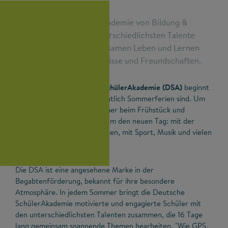
Die Deutsche SchülerAkademie von Bildung &
Begabung bringt die unterschiedlichsten Talente
zusammen. Beim gemeinsamen Leben und Lernen
entstehen neue Erkenntnisse und Freundschaften.
Ein Tag an der Deutschen SchülerAkademie (DSA)
beginnt
früh – und das, obwohl eigentlich Sommerferien sind. Um
halb acht sitzen die Teilnehmer beim Frühstück und
besprechen danach im Plenum den neuen Tag: mit der
Arbeit in den Akademie-Kursen, mit Sport, Musik und vielen
anderen Angeboten.
Die DSA ist eine angesehene Marke in der
Begabtenförderung, bekannt für ihre besondere
Atmosphäre. In jedem Sommer bringt die Deutsche
SchülerAkademie motivierte und engagierte Schüler mit
den unterschiedlichsten Talenten zusammen, die 16 Tage
lang gemeinsam spannende Themen bearbeiten. "Wie GPS,