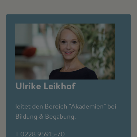
Ulrike Leikhof
leitet den Bereich "Akademien" bei
Bildung & Begabung.
T 0228 95915-70