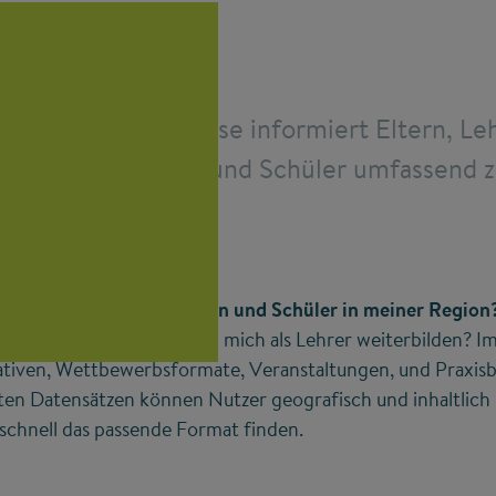
form Begabungslotse informiert Eltern, Leh
 Bildungspraktiker und Schüler umfassend
rung.
 gibt es für Schülerinnen und Schüler in meiner Region
abter Kinder? Wo kann ich mich als Lehrer weiterbilden? 
iativen, Wettbewerbsformate, Veranstaltungen, und Praxisbe
ten Datensätzen können Nutzer geografisch und inhaltlic
schnell das passende Format finden.