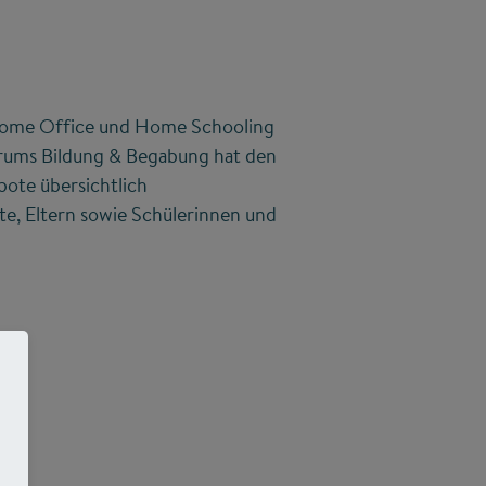
h Home Office und Home Schooling
trums Bildung & Begabung hat den
bote übersichtlich
te, Eltern sowie Schülerinnen und