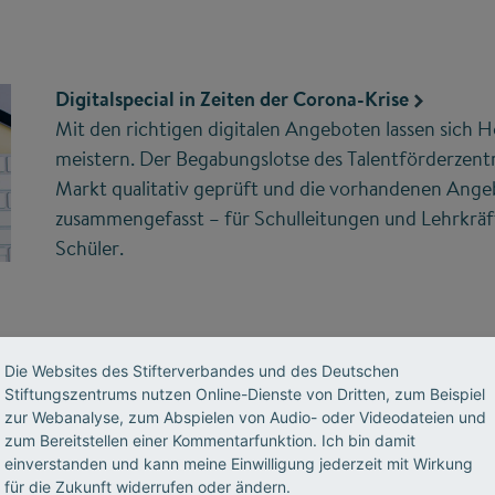
Digitalspecial in Zeiten der Corona-Krise
Mit den richtigen digitalen Angeboten lassen sic
meistern. Der Begabungslotse des Talentförderzen
Markt qualitativ geprüft und die vorhandenen Ange
zusammengefasst – für Schulleitungen und Lehrkräf
Schüler.
Die Websites des Stifterverbandes und des Deutschen
Stiftungszentrums nutzen Online-Dienste von Dritten, zum Beispiel
zur Webanalyse, zum Abspielen von Audio- oder Videodateien und
zum Bereitstellen einer Kommentarfunktion. Ich bin damit
einverstanden und kann meine Einwilligung jederzeit mit Wirkung
für die Zukunft widerrufen oder ändern.