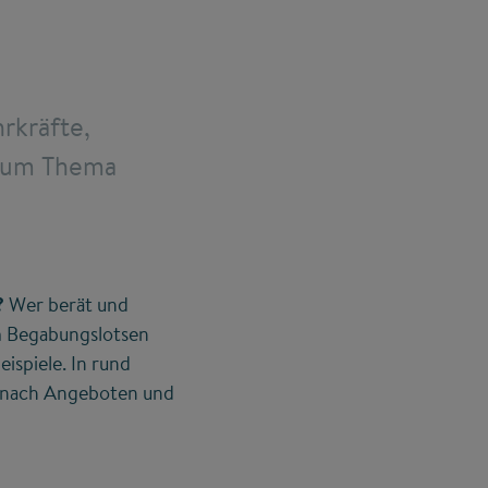
rkräfte,
 zum Thema
?
Wer berät und
Im Begabungslotsen
ispiele. In rund
h nach Angeboten und