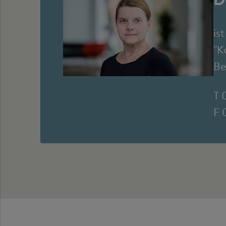
is
"K
Be
T 
F 