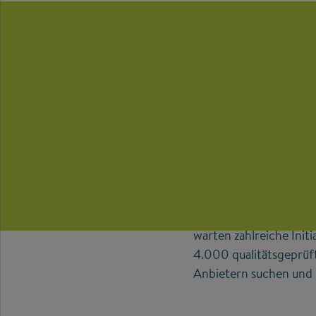
Die Online-Platt
außerschulische
Begabungsförde
Welche Förderangebote
unterstützt Eltern beg
warten zahlreiche Init
4.000 qualitätsgeprüf
Anbietern suchen und 