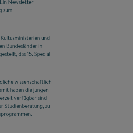
 Ein Newsletter
ng zum
Kultusministerien und
en Bundesländer in
tellt, das 15. Special
dliche wissenschaftlich
amit haben die jungen
erzeit verfügbar sind
ur Studienberatung, zu
ngprogrammen.