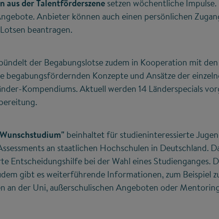
n aus der Talentförderszene
setzen wöchentliche Impulse.
Angebote. Anbieter können auch einen persönlichen Zuga
Lotsen beantragen.
bündelt der Begabungslotse zudem in Kooperation mit den 
e begabungsfördernden Konzepte und Ansätze der einzeln
änder-Kompendiums. Aktuell werden 14 Länderspecials vorges
rbereitung.
k Wunschstudium"
beinhaltet für studieninteressierte Jugen
Assessments an staatlichen Hochschulen in Deutschland. D
e Entscheidungshilfe bei der Wahl eines Studienganges. D
udem gibt es weiterführende Informationen, zum Beispiel z
an der Uni, außerschulischen Angeboten oder Mentori