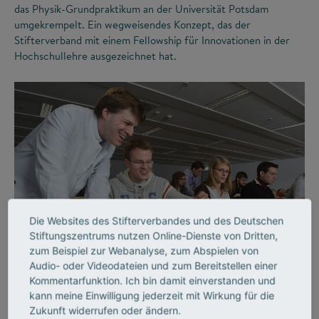
das Physik-Grundpraktikum an der Universität Potsdam
umgekrempelt. Ein wegweisendes Konzept, das der
Stifterverband mit einem Fellowship für Innovationen in der
Hochschullehre ausgezeichnet hat.
Die Websites des Stifterverbandes und des Deutschen
©
Stiftungszentrums nutzen Online-Dienste von Dritten,
zum Beispiel zur Webanalyse, zum Abspielen von
Audio- oder Videodateien und zum Bereitstellen einer
LEHRE
Kommentarfunktion. Ich bin damit einverstanden und
Lehrende, die begeistern
kann meine Einwilligung jederzeit mit Wirkung für die
Zukunft widerrufen oder ändern.