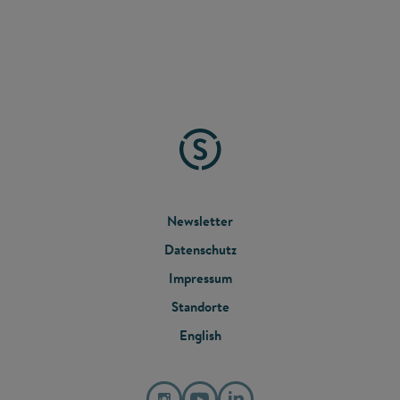
FOOTER
Newsletter
Datenschutz
MENU
Impressum
Standorte
English