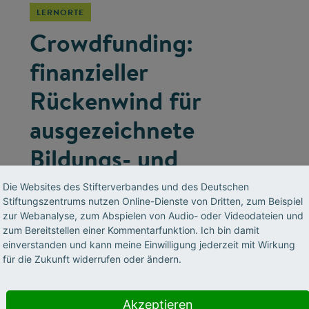
LERNORTE
Crowdfunding:
finanzieller
Rückenwind für
ausgezeichnete
Bildungs- und
Forschungsprojekte
Die Websites des Stifterverbandes und des Deutschen
Stiftungszentrums nutzen Online-Dienste von Dritten, zum Beispiel
zur Webanalyse, zum Abspielen von Audio- oder Videodateien und
Neuen Ideen und Ansätzen zum Durchbruch
zum Bereitstellen einer Kommentarfunktion. Ich bin damit
verhelfen – das ist das Ziel der Stifterverbands-
einverstanden und kann meine Einwilligung jederzeit mit Wirkung
Kampagne „Wirkung hoch 100“. Dabei werden
für die Zukunft widerrufen oder ändern.
auch anderen Formen der Projektfinanzierung
wie Crowdfunding ausprobiert.
Akzeptieren