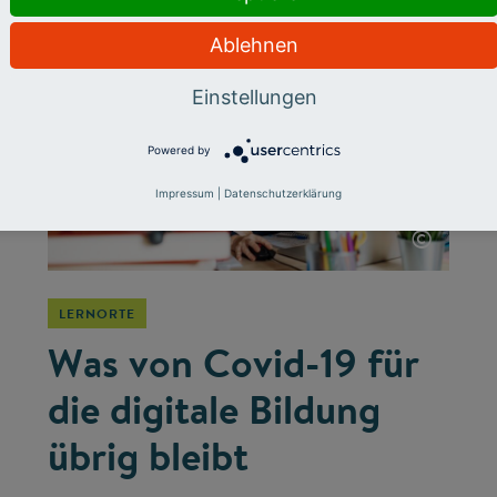
Ablehnen
Einstellungen
Powered by
Impressum
|
Datenschutzerklärung
©
LERNORTE
Was von Covid-19 für
die digitale Bildung
übrig bleibt