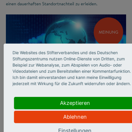
einen dauerhaften Standortnachteil zu erleiden.
MEINUNG
Die Websites des Stifterverbandes und des Deutschen
Stiftungszentrums nutzen Online-Dienste von Dritten, zum
Beispiel zur Webanalyse, zum Abspielen von Audio- oder
Videodateien und zum Bereitstellen einer Kommentarfunktion.
©
Ich bin damit einverstanden und kann meine Einwilligung
jederzeit mit Wirkung für die Zukunft widerrufen oder ändern.
INNOVATIONSSYSTEM
Andrea Frank über
Akzeptieren
sicherheits­relevante
Ablehnen
Forschung
Einstellungen