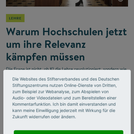
LEHRE
Warum Hochschulen jetzt
um ihre Relevanz
kämpfen müssen
Die Frage ist nicht, ob KI die Lehre revolutioniert, sondern wie
wir sie sinnvoll integrieren. Im Videointerview erzählt der
Die Websites des Stifterverbandes und des Deutschen
Religionswissenschaftler Bernhard Lange vom disruptiven
Stiftungszentrums nutzen Online-Dienste von Dritten,
Wandel in Hochschulen und wie Unternehmen diesen
zum Beispiel zur Webanalyse, zum Abspielen von
befeuern werden.
Audio- oder Videodateien und zum Bereitstellen einer
Kommentarfunktion. Ich bin damit einverstanden und
kann meine Einwilligung jederzeit mit Wirkung für die
Zukunft widerrufen oder ändern.