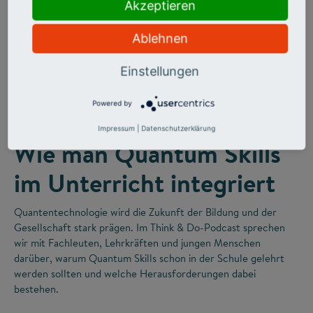
Akzeptieren
Ablehnen
Einstellungen
©
Powered by
FUTURE SKILLS
Impressum
|
Datenschutzerklärung
Wie man Quantum Skills
im Unterricht integriert
Quantentechnologie wird die Zukunft der Bildung und der
Gesellschaft stark prägen. Im Think & Do-Podcast sprechen
wir mit Fachleuten, Lehrkräften und jungen Menschen
darüber, warum Quantum Skills schon in der Schule gelehrt
werden sollten und welche Herausforderungen dabei
bestehen.