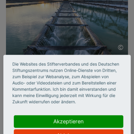
©
Die Websites des Stifterverbandes und des Deutschen
SCIENCE ENTREPRENEURSHIP
Stiftungszentrums nutzen Online-Dienste von Dritten,
Intelligente Sensoren
zum Beispiel zur Webanalyse, zum Abspielen von
Audio- oder Videodateien und zum Bereitstellen einer
Kommentarfunktion. Ich bin damit einverstanden und
Wasserproben in Sekundenschnelle analysieren? Die Sensoren
kann meine Einwilligung jederzeit mit Wirkung für die
des jungen Start-ups InProSens machen es möglich. Teil 3
Zukunft widerrufen oder ändern.
unserer Reihe Gründerporträts.
Akzeptieren