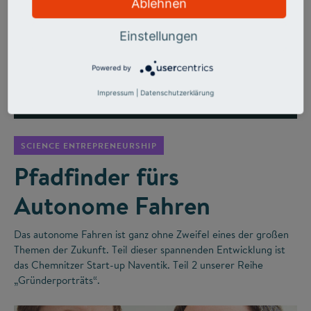
Ablehnen
Einstellungen
Powered by
Impressum
|
Datenschutzerklärung
©
SCIENCE ENTREPRENEURSHIP
Pfadfinder fürs
Autonome Fahren
Das autonome Fahren ist ganz ohne Zweifel eines der großen
Themen der Zukunft. Teil dieser spannenden Entwicklung ist
das Chemnitzer Start-up Naventik. Teil 2 unserer Reihe
„Gründerporträts“.