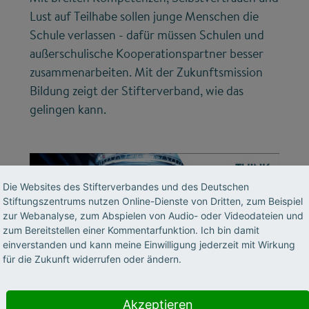
Lust auf Teilhabe sollen junge Menschen die
Schule verlassen - dafür müssen Schulen und
außerschulische Kooperationspartner besser
zusammenarbeiten. Mit der Zukunftsmission
Bildung zeigt der Stifterverband, wie das
gelingen kann.
Die Websites des Stifterverbandes und des Deutschen
Stiftungszentrums nutzen Online-Dienste von Dritten, zum Beispiel
zur Webanalyse, zum Abspielen von Audio- oder Videodateien und
zum Bereitstellen einer Kommentarfunktion. Ich bin damit
einverstanden und kann meine Einwilligung jederzeit mit Wirkung
für die Zukunft widerrufen oder ändern.
©
Akzeptieren