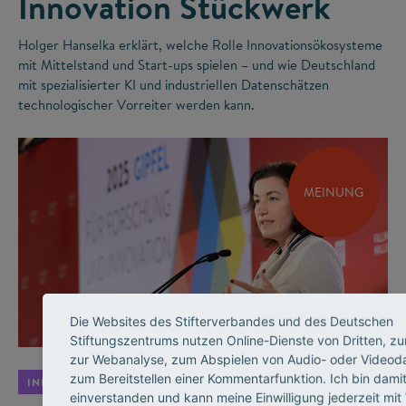
Innovation Stückwerk
Holger Hanselka erklärt, welche Rolle Innovationsökosysteme
mit Mittelstand und Start-ups spielen – und wie Deutschland
mit spezialisierter KI und industriellen Datenschätzen
technologischer Vorreiter werden kann.
MEINUNG
©
Die Websites des Stifterverbandes und des Deutschen
Stiftungszentrums nutzen Online-Dienste von Dritten, zu
zur Webanalyse, zum Abspielen von Audio- oder Videod
zum Bereitstellen einer Kommentarfunktion. Ich bin dami
INNOVATIONSSYSTEM
einverstanden und kann meine Einwilligung jederzeit mit