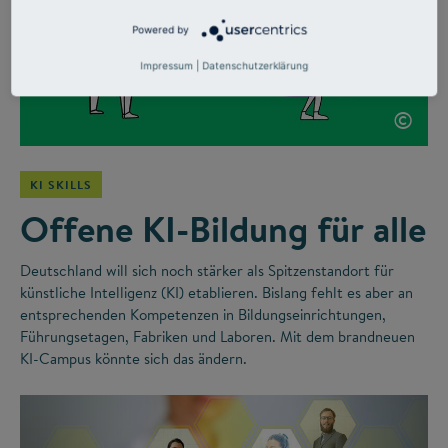
Powered by
Impressum
|
Datenschutzerklärung
©
KI SKILLS
Offene KI-Bildung für alle
Deutschland will sich noch stärker als Spitzenstandort für
künstliche Intelligenz (KI) etablieren. Bislang fehlt es aber an
entsprechenden Kompetenzen in Bildungseinrichtungen,
Führungsetagen, Fabriken und Laboren. Mit dem brandneuen
KI-Campus könnte sich das ändern.