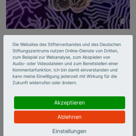
©
KI SKILLS
Die Websites des Stifterverbandes und des Deutschen
Wie KI die Neurologie
Stiftungszentrums nutzen Online-Dienste von Dritten,
zum Beispiel zur Webanalyse, zum Abspielen von
verändern wird
Audio- oder Videodateien und zum Bereitstellen einer
Kommentarfunktion. Ich bin damit einverstanden und
kann meine Einwilligung jederzeit mit Wirkung für die
Seit 50 Jahren fördert die „Schilling-Stiftung“ herausragende
Zukunft widerrufen oder ändern.
medizinische Forschung. Zum Jubiläum setzt sie nun auf
„Computationale Neurologie“. Was sie bewegen soll, berichtet
der Schlaganfallforscher Ulrich Dirnagl im Interview.
Akzeptieren
Ablehnen
Einstellungen