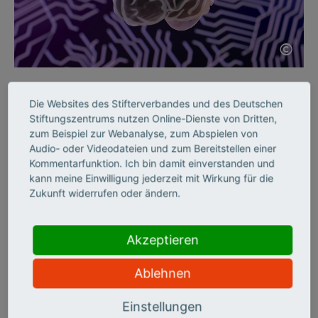
©
KI SKILLS
Die Websites des Stifterverbandes und des Deutschen
Wie KI die Neurologie
Stiftungszentrums nutzen Online-Dienste von Dritten,
zum Beispiel zur Webanalyse, zum Abspielen von
verändern wird
Audio- oder Videodateien und zum Bereitstellen einer
Kommentarfunktion. Ich bin damit einverstanden und
kann meine Einwilligung jederzeit mit Wirkung für die
Seit 50 Jahren fördert die „Schilling-Stiftung“ herausragende
Zukunft widerrufen oder ändern.
medizinische Forschung. Zum Jubiläum setzt sie nun auf
„Computationale Neurologie“. Was sie bewegen soll, berichtet
der Schlaganfallforscher Ulrich Dirnagl im Interview.
Akzeptieren
Ablehnen
Einstellungen