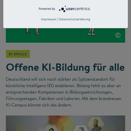
Powered by
Impressum
|
Datenschutzerklärung
©
KI SKILLS
Offene KI-Bildung für alle
Deutschland will sich noch stärker als Spitzenstandort für
künstliche Intelligenz (KI) etablieren. Bislang fehlt es aber an
entsprechenden Kompetenzen in Bildungseinrichtungen,
Führungsetagen, Fabriken und Laboren. Mit dem brandneuen
KI-Campus könnte sich das ändern.