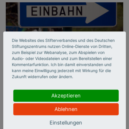
Die Websites des Stifterverbandes und des Deutschen
Stiftungszentrums nutzen Online-Dienste von Dritten,
zum Beispiel zur Webanalyse, zum Abspielen von
Audio- oder Videodateien und zum Bereitstellen einer
©
Kommentarfunktion. Ich bin damit einverstanden und
kann meine Einwilligung jederzeit mit Wirkung für die
Zukunft widerrufen oder ändern.
BILDUNGSSYSTEM
Per Einbahnstraße durch
Akzeptieren
die Hochschulbildung
Ablehnen
Der Stifterverband hat die deutschen Hochschulen zehn Jahre
Einstellungen
lang auf sechs Handlungsfeldern beobachtet und zieht ein