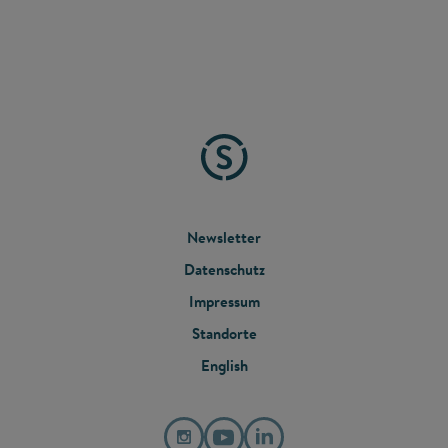
FOOTER
Newsletter
Datenschutz
MENU
Impressum
Standorte
English