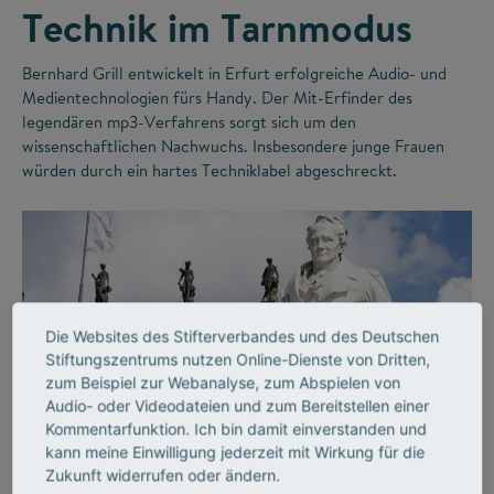
Technik im Tarnmodus
Bernhard Grill entwickelt in Erfurt erfolgreiche Audio- und
Medientechnologien fürs Handy. Der Mit-Erfinder des
legendären mp3-Verfahrens sorgt sich um den
wissenschaftlichen Nachwuchs. Insbesondere junge Frauen
würden durch ein hartes Techniklabel abgeschreckt.
Die Websites des Stifterverbandes und des Deutschen
Stiftungszentrums nutzen Online-Dienste von Dritten,
zum Beispiel zur Webanalyse, zum Abspielen von
Audio- oder Videodateien und zum Bereitstellen einer
©
Kommentarfunktion. Ich bin damit einverstanden und
kann meine Einwilligung jederzeit mit Wirkung für die
Zukunft widerrufen oder ändern.