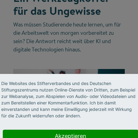
für das Ungewisse
Was müssen Studierende heute lernen, um für
die Arbeitswelt von morgen vorbereitet zu
sein? Die Antwort reicht weit über KI und
digitale Technologien hinaus.
Die Websites des Stifterverbandes und des Deutschen
Stiftungszentrums nutzen Online-Dienste von Dritten, zum Beispiel
zur Webanalyse, zum Abspielen von Audio- oder Videodateien und
zum Bereitstellen einer Kommentarfunktion. Ich bin damit
einverstanden und kann meine Einwilligung jederzeit mit Wirkung
für die Zukunft widerrufen oder ändern.
©
Akzeptieren