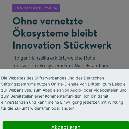
INNOVATIONSSYSTEM
Ohne vernetzte
Ökosysteme bleibt
Innovation Stückwerk
Holger Hanselka erklärt, welche Rolle
Innovationsökosysteme mit Mittelstand und
Start-ups spielen – und wie Deutschland mit
Die Websites des Stifterverbandes und des Deutschen
spezialisierter KI und industriellen
Stiftungszentrums nutzen Online-Dienste von Dritten, zum Beispiel
Datenschätzen technologischer Vorreiter
zur Webanalyse, zum Abspielen von Audio- oder Videodateien und
werden kann.
zum Bereitstellen einer Kommentarfunktion. Ich bin damit
einverstanden und kann meine Einwilligung jederzeit mit Wirkung
für die Zukunft widerrufen oder ändern.
Akzeptieren