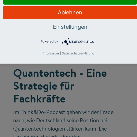
Ablehnen
Einstellungen
©
Powered by
Impressum
|
Datenschutzerklärung
FUTURE SKILLS
INNOVATIONSSYSTEM
Quantentech - Eine
Strategie für
Fachkräfte
Im Think&Do-Podcast gehen wir der Frage
nach, wie Deutschland seine Position bei
Quantentechnologien stärken kann. Die
Forschung ist stark, aber der