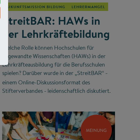
ZUKUNFTSMISSION BILDUNG
LEHRERMANGEL
StreitBAR: HAWs in
der Lehrkräftebildung
Welche Rolle können Hochschulen für
angewandte Wissenschaften (HAWs) in der
Lehrkräfteausbildung für die Berufsschulen
spielen? Darüber wurde in der „StreitBAR“
–
einem Online-Diskussionsformat des
Stifterverbandes
leidenschaftlich diskutiert.
–
MEINUNG