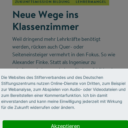
ZUKUNFTSMISSION BILDUNG
LEHRERMANGEL
Neue Wege ins
Klassenzimmer
Weil dringend mehr Lehrkräfte benötigt
werden, rücken auch Quer- oder
Seiteneinsteiger vermehrt in den Fokus. So wie
Alexander Finke. Statt als Ingenieur zu
arbeiten, wird er nun Lehrer für berufsbildende
Schulen.
Die Websites des Stifterverbandes und des Deutschen
Stiftungszentrums nutzen Online-Dienste von Dritten, zum Beispiel
zur Webanalyse, zum Abspielen von Audio- oder Videodateien und
zum Bereitstellen einer Kommentarfunktion. Ich bin damit
einverstanden und kann meine Einwilligung jederzeit mit Wirkung
für die Zukunft widerrufen oder ändern.
Akzeptieren