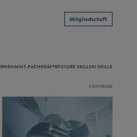
Mitgliedschaft
RNEN
MINT-FACHKRÄFTE
FUTURE SKILLS
KI SKILLS
LERNORTE
5
EINTRÄGE