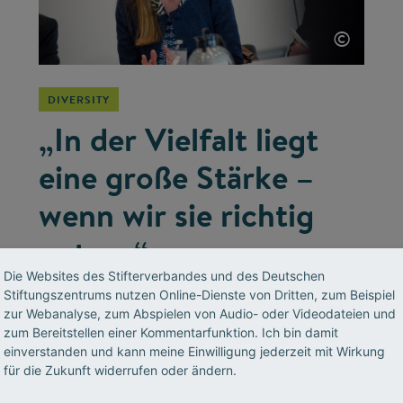
©
DIVERSITY
„In der Vielfalt liegt
eine große Stärke –
wenn wir sie richtig
nutzen“
Die Websites des Stifterverbandes und des Deutschen
Henkel-Chefin Simone Bagel-Trah war in
Stiftungszentrums nutzen Online-Dienste von Dritten, zum Beispiel
zur Webanalyse, zum Abspielen von Audio- oder Videodateien und
Deutschland die erste Frau an der Aufsichts-
zum Bereitstellen einer Kommentarfunktion. Ich bin damit
Spitze eines Dax-Konzerns. Ein Gespräch über
einverstanden und kann meine Einwilligung jederzeit mit Wirkung
die Bedeutung von Diversity für Unternehmen
für die Zukunft widerrufen oder ändern.
und über die Schwierigkeiten der