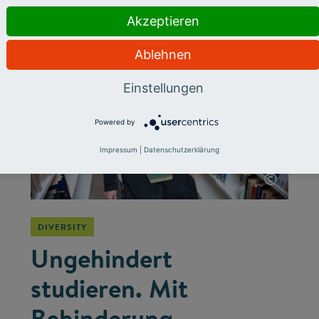
chancengerechten Bildung.
Akzeptieren
Ablehnen
Einstellungen
Powered by
Impressum
|
Datenschutzerklärung
©
DIVERSITY
Ungehindert
studieren. Mit
Behinderung.