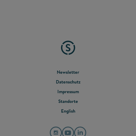
FOOTER
Newsletter
Datenschutz
MENU
Impressum
Standorte
English