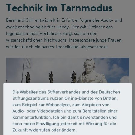
Technik im Tarnmodus
Bernhard Grill entwickelt in Erfurt erfolgreiche Audio- und
Medientechnologien fürs Handy. Der Mit-Erfinder des
legendären mp3-Verfahrens sorgt sich um den
wissenschaftlichen Nachwuchs. Insbesondere junge Frauen
würden durch ein hartes Techniklabel abgeschreckt.
Die Websites des Stifterverbandes und des Deutschen
Stiftungszentrums nutzen Online-Dienste von Dritten,
zum Beispiel zur Webanalyse, zum Abspielen von
Audio- oder Videodateien und zum Bereitstellen einer
©
Kommentarfunktion. Ich bin damit einverstanden und
kann meine Einwilligung jederzeit mit Wirkung für die
Zukunft widerrufen oder ändern.