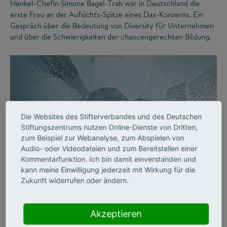
Henkel-Chefin Simone Bagel-Trah war in Deutschland die
erste Frau an der Aufsichts-Spitze eines Dax-Konzerns. Ein
Gespräch über die Bedeutung von Diversity für Unternehmen
und über die Schwierigkeiten der chancengerechten Bildung.
Die Websites des Stifterverbandes und des Deutschen
Stiftungszentrums nutzen Online-Dienste von Dritten,
zum Beispiel zur Webanalyse, zum Abspielen von
Audio- oder Videodateien und zum Bereitstellen einer
©
Kommentarfunktion. Ich bin damit einverstanden und
kann meine Einwilligung jederzeit mit Wirkung für die
Zukunft widerrufen oder ändern.
DIVERSITY
Vielfalt an Hochschulen
Akzeptieren