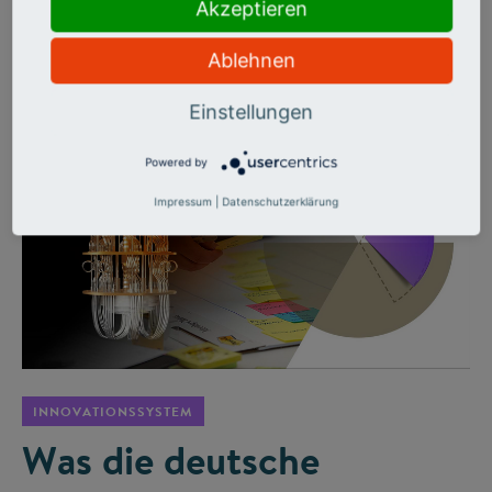
Cybersicherheit bis Krisentechnologien: Hochschulen sind
Akzeptieren
bereit, brauchen aber weniger Bürokratie, bessere
Infrastruktur und echte Netzwerke.
Ablehnen
Einstellungen
Powered by
Impressum
|
Datenschutzerklärung
©
INNOVATIONSSYSTEM
Was die deutsche