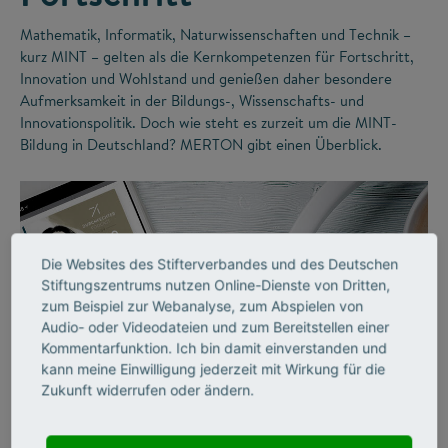
Mathematik, Informatik, Naturwissenschaften und Technik –
kurz MINT – gelten als die Kernkompetenzen für Fortschritt,
Innovation und Wohlstand und genießen daher besondere
Aufmerksamkeit in der Bildungs-, Wissenschafts- und
Innovationspolitik. Doch wie steht es zurzeit um die MINT-
Bildung in Deutschland? MERTON gibt einen Überblick.
Die Websites des Stifterverbandes und des Deutschen
Stiftungszentrums nutzen Online-Dienste von Dritten,
zum Beispiel zur Webanalyse, zum Abspielen von
Audio- oder Videodateien und zum Bereitstellen einer
Kommentarfunktion. Ich bin damit einverstanden und
kann meine Einwilligung jederzeit mit Wirkung für die
©
Zukunft widerrufen oder ändern.