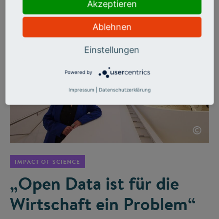
wertvolle Erkenntnisse, beispielsweise für die
Akzeptieren
Impfstoffentwicklung.
Ablehnen
Einstellungen
Powered by
Impressum
|
Datenschutzerklärung
©
IMPACT OF SCIENCE
„Open Data ist für die
Wirtschaft ein Problem“