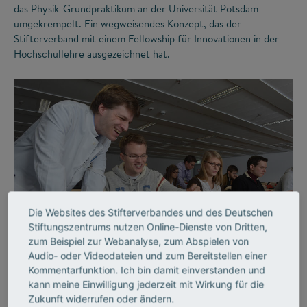
das Physik-Grundpraktikum an der Universität Potsdam
umgekrempelt. Ein wegweisendes Konzept, das der
Stifterverband mit einem Fellowship für Innovationen in der
Hochschullehre ausgezeichnet hat.
Die Websites des Stifterverbandes und des Deutschen
©
Stiftungszentrums nutzen Online-Dienste von Dritten,
zum Beispiel zur Webanalyse, zum Abspielen von
Audio- oder Videodateien und zum Bereitstellen einer
LEHRE
Kommentarfunktion. Ich bin damit einverstanden und
Lehrende, die begeistern
kann meine Einwilligung jederzeit mit Wirkung für die
Zukunft widerrufen oder ändern.