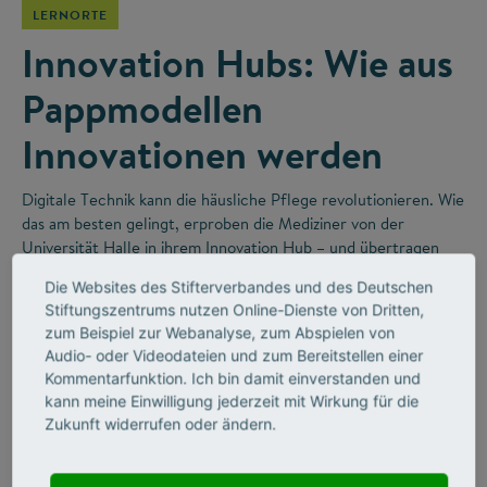
LERNORTE
Innovation Hubs: Wie aus
Pappmodellen
Innovationen werden
Digitale Technik kann die häusliche Pflege revolutionieren. Wie
das am besten gelingt, erproben die Mediziner von der
Universität Halle in ihrem Innovation Hub – und übertragen
dabei gute Ideen aus der Forschung direkt in die Praxis.
Die Websites des Stifterverbandes und des Deutschen
Stiftungszentrums nutzen Online-Dienste von Dritten,
zum Beispiel zur Webanalyse, zum Abspielen von
Audio- oder Videodateien und zum Bereitstellen einer
Kommentarfunktion. Ich bin damit einverstanden und
kann meine Einwilligung jederzeit mit Wirkung für die
Zukunft widerrufen oder ändern.