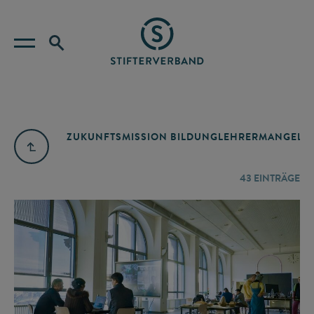
ZUKUNFTSMISSION BILDUNG
LEHRERMANGEL
A
43
EINTRÄGE