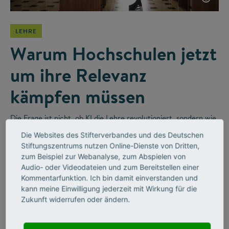
LEHRE
Warum Hochschulen jetzt
um ihre Relevanz
kämpfen müssen
Die Frage ist nicht, ob KI die Lehre revolutioniert, sondern wie
wir sie sinnvoll integrieren. Im Videointerview erzählt der
Die Websites des Stifterverbandes und des Deutschen
Religionswissenschaftler Bernhard Lange vom disruptiven
Stiftungszentrums nutzen Online-Dienste von Dritten,
Wandel in Hochschulen und wie Unternehmen diesen
zum Beispiel zur Webanalyse, zum Abspielen von
befeuern werden.
Audio- oder Videodateien und zum Bereitstellen einer
Kommentarfunktion. Ich bin damit einverstanden und
kann meine Einwilligung jederzeit mit Wirkung für die
Zukunft widerrufen oder ändern.