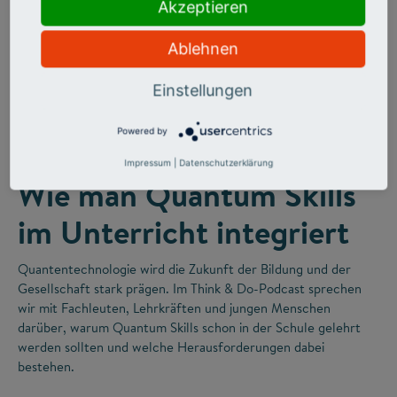
Akzeptieren
Ablehnen
Einstellungen
©
Powered by
FUTURE SKILLS
Impressum
|
Datenschutzerklärung
Wie man Quantum Skills
im Unterricht integriert
Quantentechnologie wird die Zukunft der Bildung und der
Gesellschaft stark prägen. Im Think & Do-Podcast sprechen
wir mit Fachleuten, Lehrkräften und jungen Menschen
darüber, warum Quantum Skills schon in der Schule gelehrt
werden sollten und welche Herausforderungen dabei
bestehen.