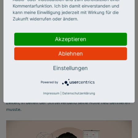
Kommentarfunktion. Ich bin damit einverstanden und
©
kann meine Einwilligung jederzeit mit Wirkung für die
Zukunft widerrufen oder ändern.
STIFTERVERBAND
Zwischen
Akzeptieren
Wirtschaftsboom und
Ablehnen
Bildungskatastrophe
Einstellungen
Während in den 1960er-Jahren frischer Wind durch die
Powered by
deutsche Wirtschaft wehte, formierte sich auf dem Bildungs-
Impressum
|
Datenschutzerklärung
und Wissenschaftssektor öffentlicher Protest. Bewegte
Zeiten, in denen der Stifterverband seine Rolle neu definieren
musste.