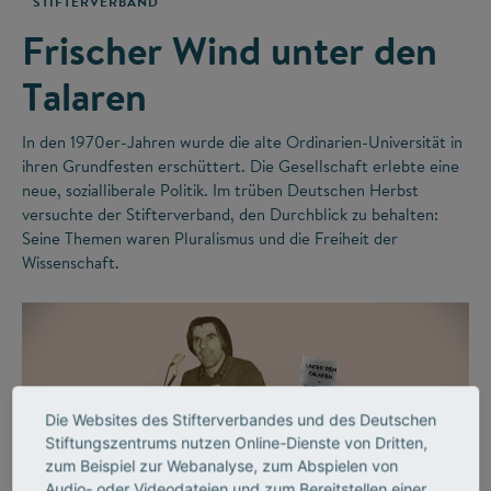
STIFTERVERBAND
Frischer Wind unter den
Talaren
In den 1970er-Jahren wurde die alte Ordinarien-Universität in
ihren Grundfesten erschüttert. Die Gesellschaft erlebte eine
neue, sozialliberale Politik. Im trüben Deutschen Herbst
versuchte der Stifterverband, den Durchblick zu behalten:
Seine Themen waren Pluralismus und die Freiheit der
Wissenschaft.
Die Websites des Stifterverbandes und des Deutschen
Stiftungszentrums nutzen Online-Dienste von Dritten,
zum Beispiel zur Webanalyse, zum Abspielen von
Audio- oder Videodateien und zum Bereitstellen einer