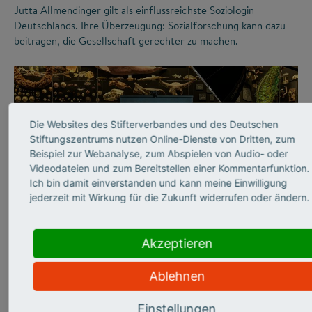
Jutta Allmendinger gilt als einflussreichste Soziologin
Deutschlands. Ihre Überzeugung: Sozialforschung kann dazu
beitragen, die Gesellschaft gerechter zu machen.
Die Websites des Stifterverbandes und des Deutschen
Stiftungszentrums nutzen Online-Dienste von Dritten, zum
Beispiel zur Webanalyse, zum Abspielen von Audio- oder
Videodateien und zum Bereitstellen einer Kommentarfunktion.
Ich bin damit einverstanden und kann meine Einwilligung
jederzeit mit Wirkung für die Zukunft widerrufen oder ändern.
©
Akzeptieren
WISSENSCHAFTSKOMMUNIKATION
Abtauchen in die graue
Ablehnen
Einstellungen