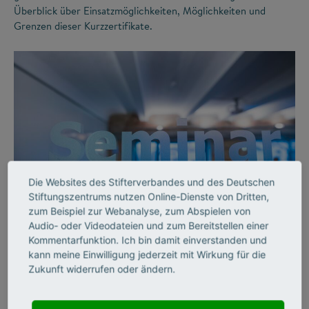
Überblick über Einsatzmöglichkeiten, Möglichkeiten und
Grenzen dieser Kurzzertifikate.
Die Websites des Stifterverbandes und des Deutschen
©
Stiftungszentrums nutzen Online-Dienste von Dritten,
zum Beispiel zur Webanalyse, zum Abspielen von
Audio- oder Videodateien und zum Bereitstellen einer
FUTURE SKILLS
Kommentarfunktion. Ich bin damit einverstanden und
kann meine Einwilligung jederzeit mit Wirkung für die
Weiterbildung:
Zukunft widerrufen oder ändern.
Hochschulwissen