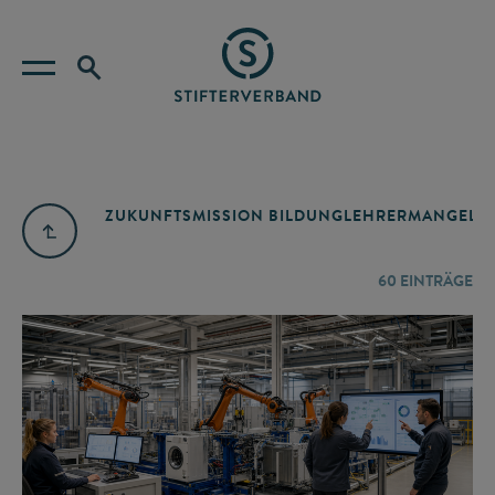
ZUKUNFTSMISSION BILDUNG
LEHRERMANGEL
A
60
EINTRÄGE