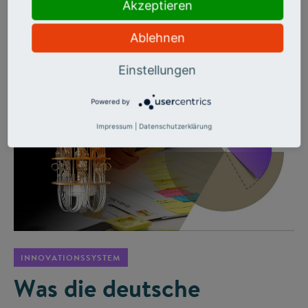
Cybersicherheit bis Krisentechnologien: Hochschulen sind
Akzeptieren
bereit, brauchen aber weniger Bürokratie, bessere
Infrastruktur und echte Netzwerke.
Ablehnen
Einstellungen
Powered by
Impressum
|
Datenschutzerklärung
©
INNOVATIONSSYSTEM
Was die deutsche