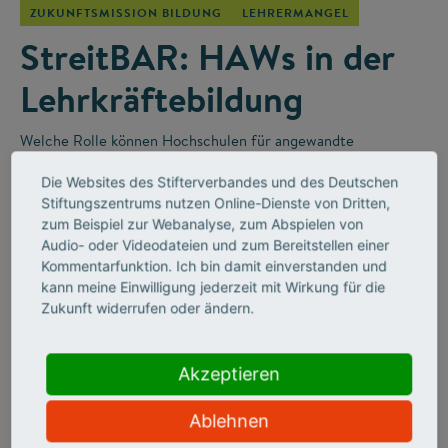
ZUKUNFTSMISSION BILDUNG
LEHRERMANGEL
StreitBAR: HAWs in der
Lehrkräftebildung
Welche Rolle können Hochschulen für angewandte
Wissenschaften (HAWs) in der Lehrkräfteausbildung für die
Die Websites des Stifterverbandes und des Deutschen
Berufsschulen spielen? Darüber wurde in der „StreitBAR“
–
Stiftungszentrums nutzen Online-Dienste von Dritten,
einem Online-Diskussionsformat des Stifterverbandes
–
zum Beispiel zur Webanalyse, zum Abspielen von
leidenschaftlich diskutiert.
Audio- oder Videodateien und zum Bereitstellen einer
Kommentarfunktion. Ich bin damit einverstanden und
kann meine Einwilligung jederzeit mit Wirkung für die
Zukunft widerrufen oder ändern.
Akzeptieren
Ablehnen