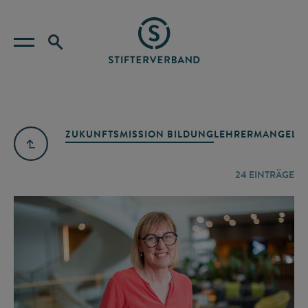
ZUKUNFTSMISSION BILDUNG
LEHRERMANGEL
A
24
EINTRÄGE