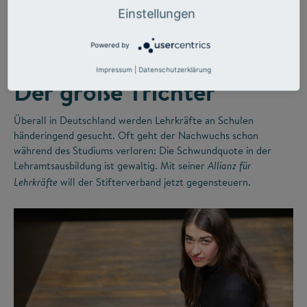
©
Einstellungen
Powered by
LEHRERMANGEL
ZUKUNFTSMISSION BILDUNG
Impressum
|
Datenschutzerklärung
Der große Trichter
Überall in Deutschland werden Lehrkräfte an Schulen
händeringend gesucht. Oft geht der Nachwuchs schon
während des Studiums verloren: Die Schwundquote in der
Lehramtsausbildung ist gewaltig. Mit seiner
Allianz für
will der Stifterverband jetzt gegensteuern.
Lehrkräfte