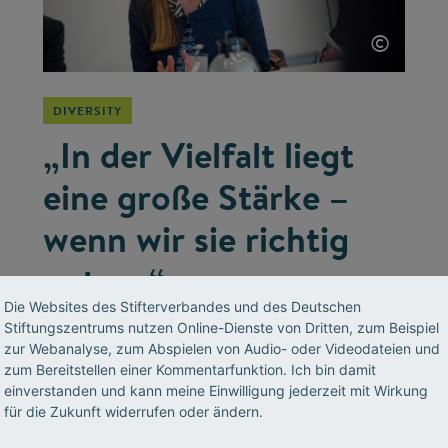
©
DIVERSITY
„In der Vielfalt liegt
eine große Stärke –
wenn wir sie richtig
nutzen“
Die Websites des Stifterverbandes und des Deutschen
Henkel-Chefin Simone Bagel-Trah war in
Stiftungszentrums nutzen Online-Dienste von Dritten, zum Beispiel
zur Webanalyse, zum Abspielen von Audio- oder Videodateien und
Deutschland die erste Frau an der Aufsichts-
zum Bereitstellen einer Kommentarfunktion. Ich bin damit
Spitze eines Dax-Konzerns. Ein Gespräch über
einverstanden und kann meine Einwilligung jederzeit mit Wirkung
die Bedeutung von Diversity für Unternehmen
für die Zukunft widerrufen oder ändern.
und über die Schwierigkeiten der