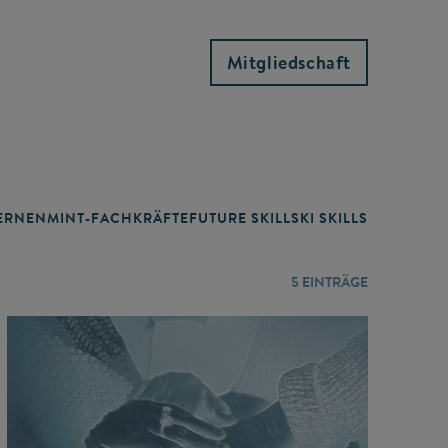
Mitgliedschaft
RNEN
MINT-FACHKRÄFTE
FUTURE SKILLS
KI SKILLS
LERNORTE
5
EINTRÄGE