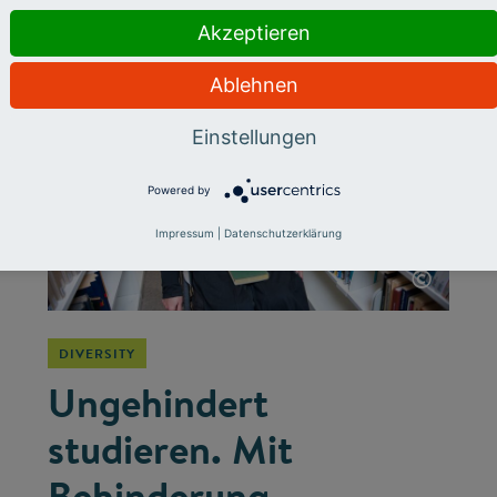
chancengerechten Bildung.
Akzeptieren
Ablehnen
Einstellungen
Powered by
Impressum
|
Datenschutzerklärung
©
DIVERSITY
Ungehindert
studieren. Mit
Behinderung.