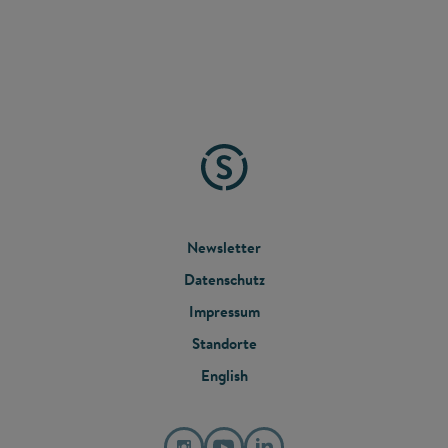
FOOTER
Newsletter
Datenschutz
MENU
Impressum
Standorte
English