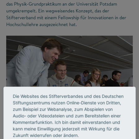
das Physik-Grundpraktikum an der Universität Potsdam
umgekrempelt. Ein wegweisendes Konzept, das der
Stifterverband mit einem Fellowship für Innovationen in der
Hochschullehre ausgezeichnet hat.
Die Websites des Stifterverbandes und des Deutschen
©
Stiftungszentrums nutzen Online-Dienste von Dritten,
zum Beispiel zur Webanalyse, zum Abspielen von
Audio- oder Videodateien und zum Bereitstellen einer
LEHRE
Kommentarfunktion. Ich bin damit einverstanden und
Lehrende, die begeistern
kann meine Einwilligung jederzeit mit Wirkung für die
Zukunft widerrufen oder ändern.