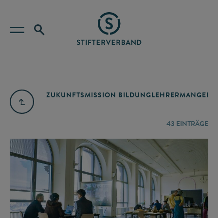
ZUKUNFTSMISSION BILDUNG
LEHRERMANGEL
A
43
EINTRÄGE