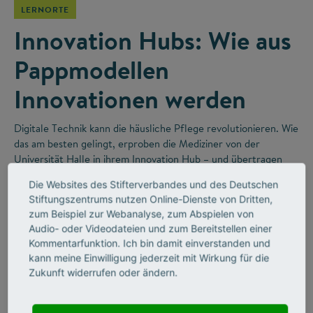
LERNORTE
Innovation Hubs: Wie aus
Pappmodellen
Innovationen werden
Digitale Technik kann die häusliche Pflege revolutionieren. Wie
das am besten gelingt, erproben die Mediziner von der
Universität Halle in ihrem Innovation Hub – und übertragen
dabei gute Ideen aus der Forschung direkt in die Praxis.
Die Websites des Stifterverbandes und des Deutschen
Stiftungszentrums nutzen Online-Dienste von Dritten,
zum Beispiel zur Webanalyse, zum Abspielen von
Audio- oder Videodateien und zum Bereitstellen einer
Kommentarfunktion. Ich bin damit einverstanden und
kann meine Einwilligung jederzeit mit Wirkung für die
Zukunft widerrufen oder ändern.