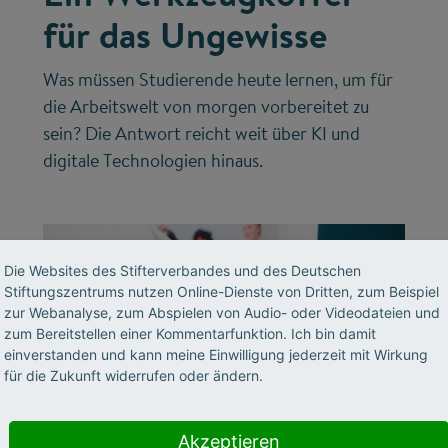
für das Ungewisse
Was müssen Studierende heute lernen, um für
die Arbeitswelt von morgen vorbereitet zu
sein? Die Antwort reicht weit über KI und
digitale Technologien hinaus.
Die Websites des Stifterverbandes und des Deutschen
Stiftungszentrums nutzen Online-Dienste von Dritten, zum Beispiel
zur Webanalyse, zum Abspielen von Audio- oder Videodateien und
zum Bereitstellen einer Kommentarfunktion. Ich bin damit
einverstanden und kann meine Einwilligung jederzeit mit Wirkung
für die Zukunft widerrufen oder ändern.
©
Akzeptieren