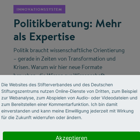
INNOVATIONSSYSTEM
Politikberatung: Mehr
als Expertise
Politik braucht wissenschaftliche Orientierung
– gerade in Zeiten von Transformation und
Krisen. Warum wir hier neue Formate
brauchen, die Wissen aus Wissenschaft,
Wirtschaft und Gesellschaft bündeln, erklärt
Die Websites des Stifterverbandes und des Deutschen
Stiftungszentrums nutzen Online-Dienste von Dritten, zum Beispiel
Volker Meyer-Guckel, Generalsekretär des
zur Webanalyse, zum Abspielen von Audio- oder Videodateien und
Stifterverbandes.
zum Bereitstellen einer Kommentarfunktion. Ich bin damit
einverstanden und kann meine Einwilligung jederzeit mit Wirkung
für die Zukunft widerrufen oder ändern.
Akzeptieren