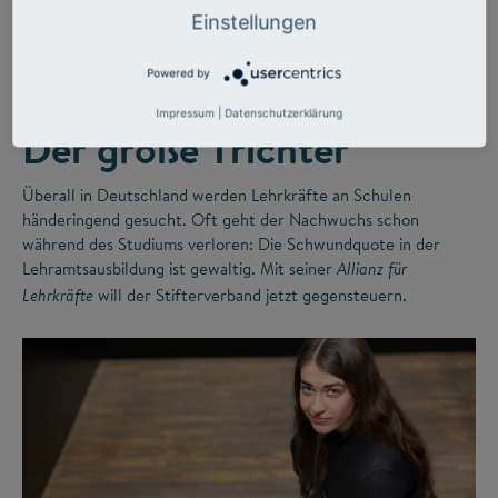
©
Einstellungen
Powered by
LEHRERMANGEL
ZUKUNFTSMISSION BILDUNG
Impressum
|
Datenschutzerklärung
Der große Trichter
Überall in Deutschland werden Lehrkräfte an Schulen
händeringend gesucht. Oft geht der Nachwuchs schon
während des Studiums verloren: Die Schwundquote in der
Lehramtsausbildung ist gewaltig. Mit seiner
Allianz für
will der Stifterverband jetzt gegensteuern.
Lehrkräfte