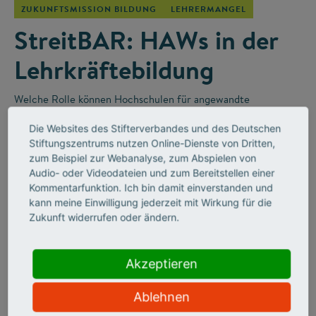
ZUKUNFTSMISSION BILDUNG
LEHRERMANGEL
StreitBAR: HAWs in der
Lehrkräftebildung
Welche Rolle können Hochschulen für angewandte
Wissenschaften (HAWs) in der Lehrkräfteausbildung für die
Die Websites des Stifterverbandes und des Deutschen
Berufsschulen spielen? Darüber wurde in der „StreitBAR“
–
Stiftungszentrums nutzen Online-Dienste von Dritten,
einem Online-Diskussionsformat des Stifterverbandes
–
zum Beispiel zur Webanalyse, zum Abspielen von
leidenschaftlich diskutiert.
Audio- oder Videodateien und zum Bereitstellen einer
Kommentarfunktion. Ich bin damit einverstanden und
kann meine Einwilligung jederzeit mit Wirkung für die
Zukunft widerrufen oder ändern.
Akzeptieren
Ablehnen