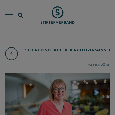
ZUKUNFTSMISSION BILDUNG
LEHRERMANGEL
A
24
EINTRÄGE