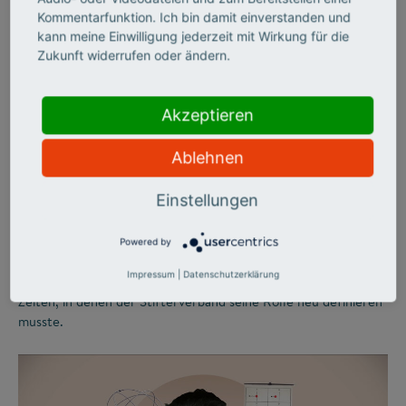
Kommentarfunktion. Ich bin damit einverstanden und
©
kann meine Einwilligung jederzeit mit Wirkung für die
Zukunft widerrufen oder ändern.
STIFTERVERBAND
Zwischen
Akzeptieren
Wirtschaftsboom und
Ablehnen
Bildungskatastrophe
Einstellungen
Während in den 1960er-Jahren frischer Wind durch die
Powered by
deutsche Wirtschaft wehte, formierte sich auf dem Bildungs-
Impressum
|
Datenschutzerklärung
und Wissenschaftssektor öffentlicher Protest. Bewegte
Zeiten, in denen der Stifterverband seine Rolle neu definieren
musste.