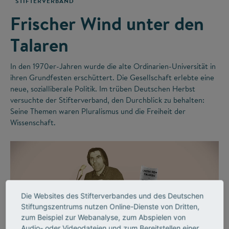
STIFTERVERBAND
Frischer Wind unter den
Talaren
In den 1970er-Jahren wurde die alte Ordinarien-Universität in
ihren Grundfesten erschüttert. Die Gesellschaft erlebte eine
neue, sozialliberale Politik. Im trüben Deutschen Herbst
versuchte der Stifterverband, den Durchblick zu behalten:
Seine Themen waren Pluralismus und die Freiheit der
Wissenschaft.
Die Websites des Stifterverbandes und des Deutschen
Stiftungszentrums nutzen Online-Dienste von Dritten,
zum Beispiel zur Webanalyse, zum Abspielen von
Audio- oder Videodateien und zum Bereitstellen einer