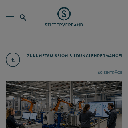
ZUKUNFTSMISSION BILDUNG
LEHRERMANGEL
A
60
EINTRÄGE