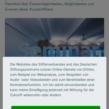
Überblick über Einsatzmöglichkeiten, Möglichkeiten und
Grenzen dieser Kurzzertifikate.
Die Websites des Stifterverbandes und des Deutschen
©
Stiftungszentrums nutzen Online-Dienste von Dritten,
zum Beispiel zur Webanalyse, zum Abspielen von
Audio- oder Videodateien und zum Bereitstellen einer
FUTURE SKILLS
Kommentarfunktion. Ich bin damit einverstanden und
kann meine Einwilligung jederzeit mit Wirkung für die
Weiterbildung:
Zukunft widerrufen oder ändern.
Hochschulwissen