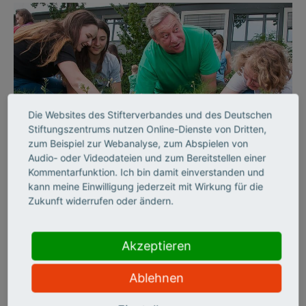
Die Websites des Stifterverbandes und des Deutschen
Stiftungszentrums nutzen Online-Dienste von Dritten,
©
zum Beispiel zur Webanalyse, zum Abspielen von
Audio- oder Videodateien und zum Bereitstellen einer
Kommentarfunktion. Ich bin damit einverstanden und
kann meine Einwilligung jederzeit mit Wirkung für die
AUSSERSCHULISCHES LERNEN
Zukunft widerrufen oder ändern.
„Unsere Filme sollen
nicht nur Wissen
Akzeptieren
vermitteln, sondern auch
Ablehnen
Spaß machen“