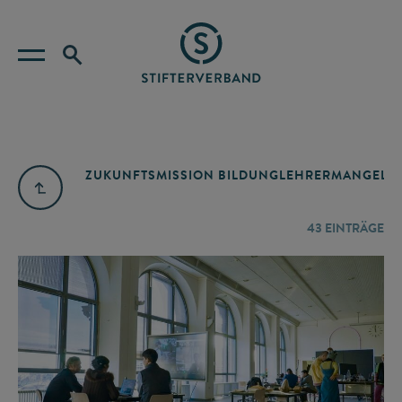
ZUKUNFTSMISSION BILDUNG
LEHRERMANGEL
A
43
EINTRÄGE