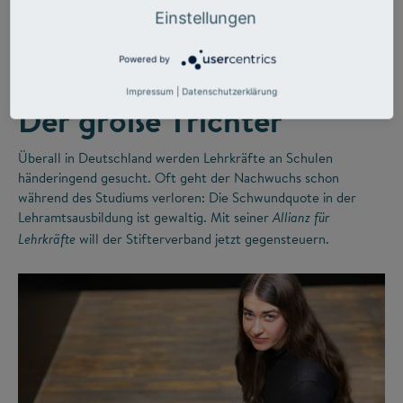
©
Einstellungen
Powered by
LEHRERMANGEL
ZUKUNFTSMISSION BILDUNG
Impressum
|
Datenschutzerklärung
Der große Trichter
Überall in Deutschland werden Lehrkräfte an Schulen
händeringend gesucht. Oft geht der Nachwuchs schon
während des Studiums verloren: Die Schwundquote in der
Lehramtsausbildung ist gewaltig. Mit seiner
Allianz für
will der Stifterverband jetzt gegensteuern.
Lehrkräfte