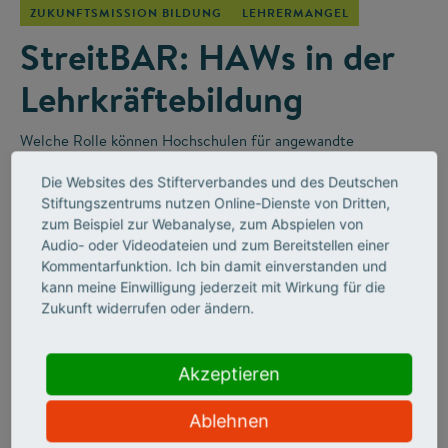
ZUKUNFTSMISSION BILDUNG
LEHRERMANGEL
StreitBAR: HAWs in der
Lehrkräftebildung
Welche Rolle können Hochschulen für angewandte
Wissenschaften (HAWs) in der Lehrkräfteausbildung für die
Die Websites des Stifterverbandes und des Deutschen
Berufsschulen spielen? Darüber wurde in der „StreitBAR“
–
Stiftungszentrums nutzen Online-Dienste von Dritten,
einem Online-Diskussionsformat des Stifterverbandes
–
zum Beispiel zur Webanalyse, zum Abspielen von
leidenschaftlich diskutiert.
Audio- oder Videodateien und zum Bereitstellen einer
Kommentarfunktion. Ich bin damit einverstanden und
kann meine Einwilligung jederzeit mit Wirkung für die
Zukunft widerrufen oder ändern.
Akzeptieren
Ablehnen