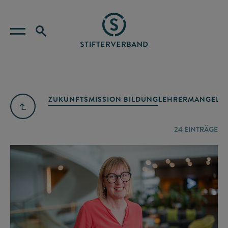
ZUKUNFTSMISSION BILDUNG
LEHRERMANGEL
A
24
EINTRÄGE