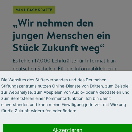
MINT-FACHKRÄFTE
„Wir nehmen den
jungen Menschen ein
Stück Zukunft weg“
Es fehlen 17.000 Lehrkräfte für Informatik an
deutschen Schulen. Für die Informatiklehrerin
und Universitätsdozentin Viktoria Zoeger ist
Die Websites des Stifterverbandes und des Deutschen
diese Lücke ein hausgemachtes Problem. Wen
Stiftungszentrums nutzen Online-Dienste von Dritten, zum Beispiel
sie hierfür in der Verantwortung sieht und was
zur Webanalyse, zum Abspielen von Audio- oder Videodateien und
zum Bereitstellen einer Kommentarfunktion. Ich bin damit
ihr eigener Schulunterricht mit den
einverstanden und kann meine Einwilligung jederzeit mit Wirkung
Jugendlichen macht, erzählt sie im Interview.
für die Zukunft widerrufen oder ändern.
Akzeptieren