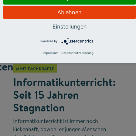
Ablehnen
Einstellungen
Powered by
©
Impressum
|
Datenschutzerklärung
ten
MINT-FACHKRÄFTE
Informatikunterricht:
Seit 15 Jahren
Stagnation
Informatikunterricht ist immer noch
lückenhaft, obwohl er jungen Menschen