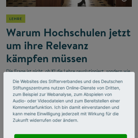
LEHRE
Warum Hochschulen jetzt
um ihre Relevanz
kämpfen müssen
Die Frage ist nicht, ob KI die Lehre revolutioniert, sondern wie
wir sie sinnvoll integrieren. Im Videointerview erzählt der
Die Websites des Stifterverbandes und des Deutschen
Religionswissenschaftler Bernhard Lange vom disruptiven
Stiftungszentrums nutzen Online-Dienste von Dritten,
Wandel in Hochschulen und wie Unternehmen diesen
zum Beispiel zur Webanalyse, zum Abspielen von
befeuern werden.
Audio- oder Videodateien und zum Bereitstellen einer
Kommentarfunktion. Ich bin damit einverstanden und
kann meine Einwilligung jederzeit mit Wirkung für die
Zukunft widerrufen oder ändern.