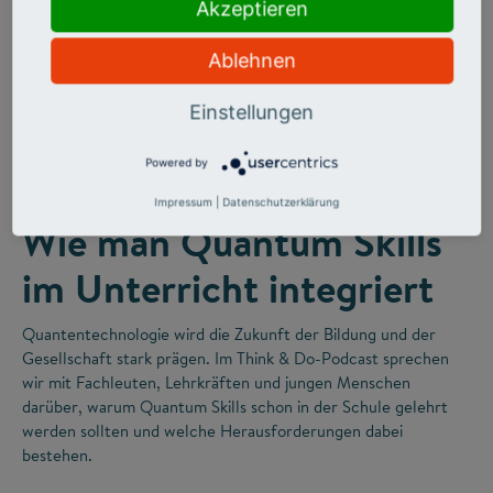
Akzeptieren
Ablehnen
Einstellungen
©
Powered by
FUTURE SKILLS
Impressum
|
Datenschutzerklärung
Wie man Quantum Skills
im Unterricht integriert
Quantentechnologie wird die Zukunft der Bildung und der
Gesellschaft stark prägen. Im Think & Do-Podcast sprechen
wir mit Fachleuten, Lehrkräften und jungen Menschen
darüber, warum Quantum Skills schon in der Schule gelehrt
werden sollten und welche Herausforderungen dabei
bestehen.