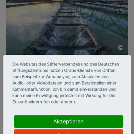
©
Die Websites des Stifterverbandes und des Deutschen
SCIENCE ENTREPRENEURSHIP
Stiftungszentrums nutzen Online-Dienste von Dritten,
Intelligente Sensoren
zum Beispiel zur Webanalyse, zum Abspielen von
Audio- oder Videodateien und zum Bereitstellen einer
Kommentarfunktion. Ich bin damit einverstanden und
Wasserproben in Sekundenschnelle analysieren? Die Sensoren
kann meine Einwilligung jederzeit mit Wirkung für die
des jungen Start-ups InProSens machen es möglich. Teil 3
Zukunft widerrufen oder ändern.
unserer Reihe Gründerporträts.
Akzeptieren