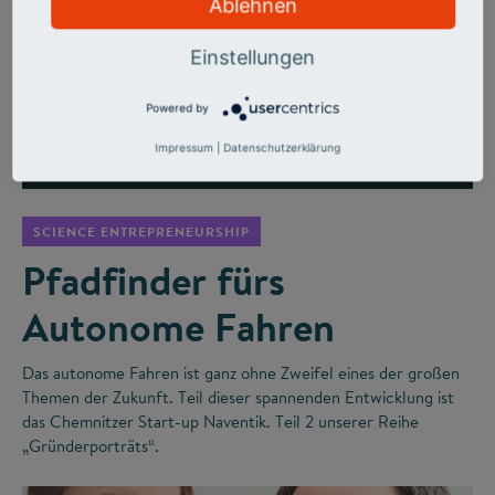
Ablehnen
Einstellungen
Powered by
Impressum
|
Datenschutzerklärung
©
SCIENCE ENTREPRENEURSHIP
Pfadfinder fürs
Autonome Fahren
Das autonome Fahren ist ganz ohne Zweifel eines der großen
Themen der Zukunft. Teil dieser spannenden Entwicklung ist
das Chemnitzer Start-up Naventik. Teil 2 unserer Reihe
„Gründerporträts“.