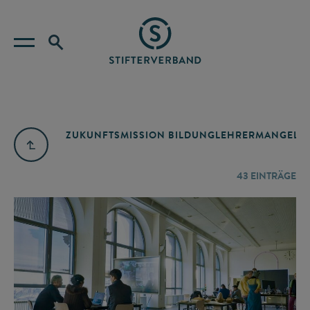
ZUKUNFTSMISSION BILDUNG
LEHRERMANGEL
A
43
EINTRÄGE