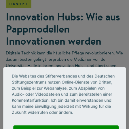
LERNORTE
Innovation Hubs: Wie aus
Pappmodellen
Innovationen werden
Digitale Technik kann die häusliche Pflege revolutionieren. Wie
das am besten gelingt, erproben die Mediziner von der
Universität Halle in ihrem Innovation Hub – und übertragen
dabei gute Ideen aus der Forschung direkt in die Praxis.
Die Websites des Stifterverbandes und des Deutschen
Stiftungszentrums nutzen Online-Dienste von Dritten,
zum Beispiel zur Webanalyse, zum Abspielen von
Audio- oder Videodateien und zum Bereitstellen einer
Kommentarfunktion. Ich bin damit einverstanden und
kann meine Einwilligung jederzeit mit Wirkung für die
Zukunft widerrufen oder ändern.