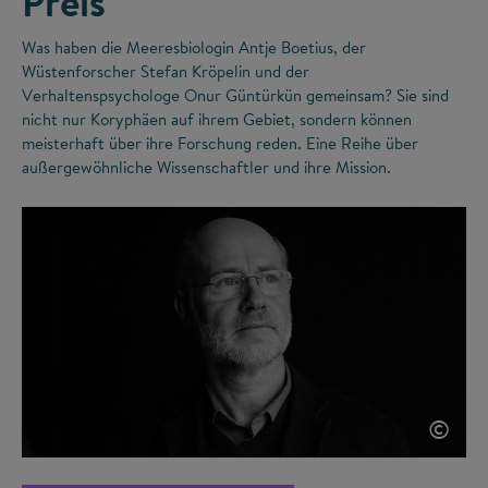
Preis
Was haben die Meeresbiologin Antje Boetius, der
Wüstenforscher Stefan Kröpelin und der
Verhaltenspsychologe Onur Güntürkün gemeinsam? Sie sind
nicht nur Koryphäen auf ihrem Gebiet, sondern können
meisterhaft über ihre Forschung reden. Eine Reihe über
außergewöhnliche Wissenschaftler und ihre Mission.
©