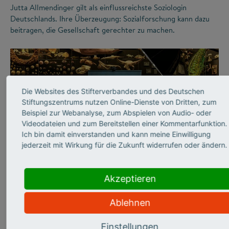
Jutta Allmendinger gilt als einflussreichste Soziologin
Deutschlands. Ihre Überzeugung: Sozialforschung kann dazu
beitragen, die Gesellschaft gerechter zu machen.
Die Websites des Stifterverbandes und des Deutschen
Stiftungszentrums nutzen Online-Dienste von Dritten, zum
Beispiel zur Webanalyse, zum Abspielen von Audio- oder
Videodateien und zum Bereitstellen einer Kommentarfunktion.
Ich bin damit einverstanden und kann meine Einwilligung
jederzeit mit Wirkung für die Zukunft widerrufen oder ändern.
©
Akzeptieren
WISSENSCHAFTSKOMMUNIKATION
Abtauchen in die graue
Ablehnen
Einstellungen