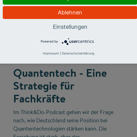
Ablehnen
Einstellungen
©
Powered by
Impressum
|
Datenschutzerklärung
FUTURE SKILLS
INNOVATIONSSYSTEM
Quantentech - Eine
Strategie für
Fachkräfte
Im Think&Do-Podcast gehen wir der Frage
nach, wie Deutschland seine Position bei
Quantentechnologien stärken kann. Die
Forschung ist stark, aber der