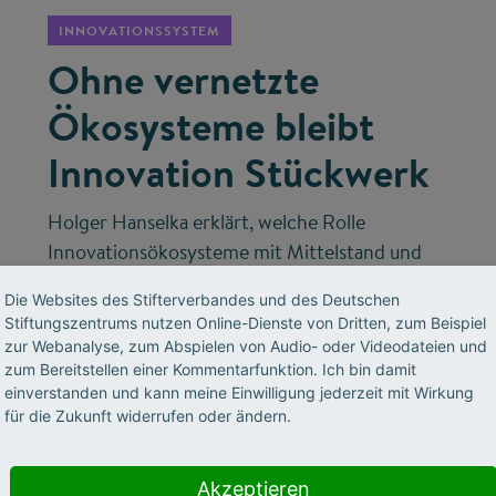
INNOVATIONSSYSTEM
Ohne vernetzte
Ökosysteme bleibt
Innovation Stückwerk
Holger Hanselka erklärt, welche Rolle
Innovationsökosysteme mit Mittelstand und
Start-ups spielen – und wie Deutschland mit
Die Websites des Stifterverbandes und des Deutschen
spezialisierter KI und industriellen
Stiftungszentrums nutzen Online-Dienste von Dritten, zum Beispiel
Datenschätzen technologischer Vorreiter
zur Webanalyse, zum Abspielen von Audio- oder Videodateien und
werden kann.
zum Bereitstellen einer Kommentarfunktion. Ich bin damit
einverstanden und kann meine Einwilligung jederzeit mit Wirkung
für die Zukunft widerrufen oder ändern.
Akzeptieren