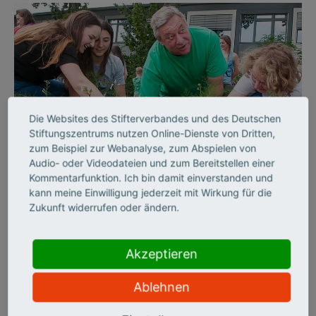
Die Websites des Stifterverbandes und des Deutschen
Stiftungszentrums nutzen Online-Dienste von Dritten,
©
zum Beispiel zur Webanalyse, zum Abspielen von
Audio- oder Videodateien und zum Bereitstellen einer
Kommentarfunktion. Ich bin damit einverstanden und
kann meine Einwilligung jederzeit mit Wirkung für die
AUSSERSCHULISCHES LERNEN
Zukunft widerrufen oder ändern.
„Unsere Filme sollen
nicht nur Wissen
Akzeptieren
vermitteln, sondern auch
Ablehnen
Spaß machen“